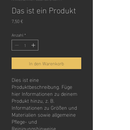
Das ist ein Produkt
Preis
7,50 €
Anzahl
*
In den Warenkorb
Dies ist eine 
Produktbeschreibung. Füge 
hier Informationen zu deinem 
Produkt hinzu, z. B. 
Informationen zu Größen und 
Materialien sowie allgemeine 
Pflege- und 
Reinigungshinweise.