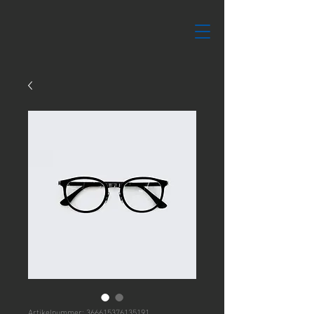
Artikelnummer: 366615376135191