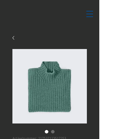
Artikelnummer: 217537123517253