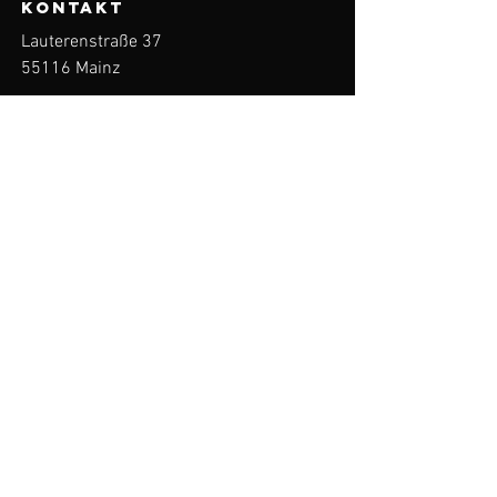
KONTAKT
Lauterenstraße 37
55116 Mainz
E-Mail:
info@medandscout.de
Tel:
+49 6131-24051-90
Menü
Start
Über uns
Leistungen
Kontakt
Impressum
Datenschutz